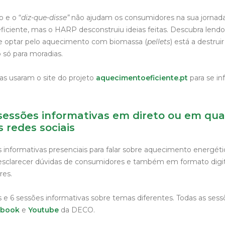
o e o “
diz-que-disse”
não ajudam os consumidores na sua jornad
iciente, mas o HARP desconstruiu ideias feitas. Descubra lend
 optar pelo aquecimento com biomassa (
pellets
) está a destruir
 só para moradias.
as usaram o site do projeto
aquecimentoeficiente.pt
para se in
a sessões informativas em direto ou em qu
redes sociais
informativas presenciais para falar sobre aquecimento energéti
sclarecer dúvidas de consumidores e também em formato digita
res.
e 6 sessões informativas sobre temas diferentes. Todas as sess
ebook
e
Youtube
da DECO.