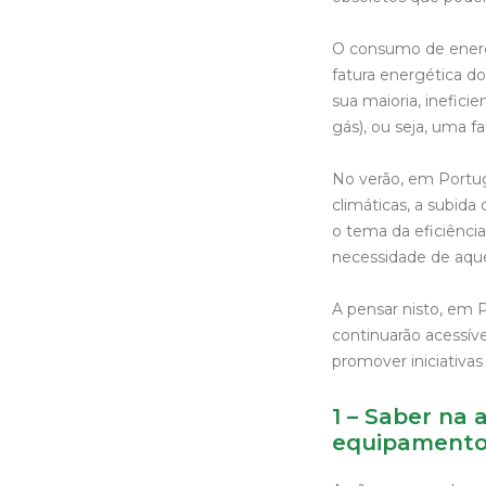
O consumo de energ
fatura energética d
sua maioria, inefici
gás), ou seja, uma 
No verão, em Portuga
climáticas, a subid
o tema da eficiência
necessidade de aque
A pensar nisto, em 
continuarão acessív
promover iniciativas
1 – Saber na
equipamento