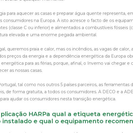
ia para aquecer as casas e preparar água quente representa, 
os consumidores na Europa. A isto acresce o facto de os equipa
entes (classe C ou inferior) e alimentados a combustíveis fósseis
fatura elevada e uma enorme pegada ambiental.
l, queremos praia e calor, mas os incêndios, as vagas de calor, 
a dos preços da energia e a dependência energética da Europa ob
 energética para as férias, porque, afinal, o Inverno vai chegar e
cer as nossas casas.
Portugal, tal como nos outros 5 países parceiros, as ferramenta
eis, de forma gratuita, a todos os consumidores. A DECO e a AD
 para ajudar os consumidores nesta transição energética.
 aplicação HARPa qual a etiqueta energéti
 instalado e qual o equipamento recome