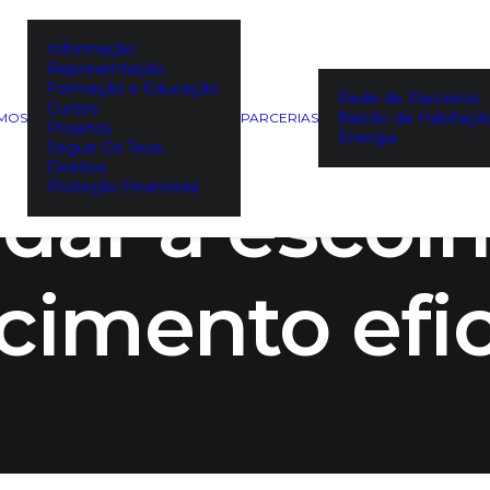
Informação
Representação
 continua di
Formação e Educação
Rede de Parceiros
Cursos
Balcão de Habitaçã
EMOS
PARCERIAS
Projetos
Energia
Segue Os Teus
Direitos
udar a escolh
Proteção Financeira
cimento efic