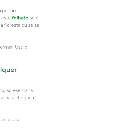
a por um
o este
folheto
se é
 a floresta ou se as
formar. Use-o
alquer
co, apresentar a
l para chegar a
ões estão