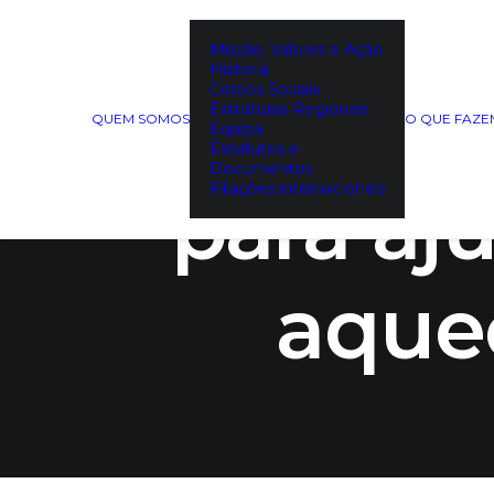
Missão, Valores e Ação
História
A HARPa
Corpos Sociais
Estruturas Regionais
QUEM SOMOS
O QUE FAZ
Equipa
Estatutos e
Documentos
para aj
Filiações internacionais
aque