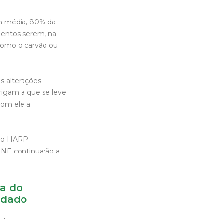
em média, 80% da
mentos serem, na
 (como o carvão ou
as alterações
rigam a que se leve
 com ele a
s do HARP
ENE continuarão a
ca do
ndado