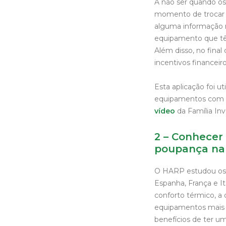
A não ser quando o
momento de trocar o
alguma informação m
equipamento que têm
Além disso, no final
incentivos financeiro
Esta aplicação foi u
equipamentos com et
vídeo
da Família I
2 – Conhecer
poupança na 
O HARP estudou os 
Espanha, França e It
conforto térmico, a 
equipamentos mais c
benefícios de ter 