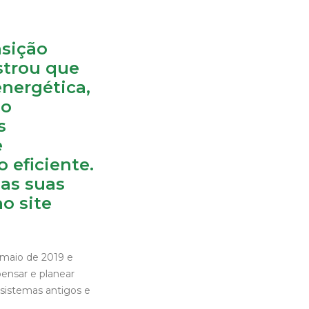
nsição
strou que
energética,
ão
s
e
 eficiente.
 as suas
o site
 maio de 2019 e
pensar e planear
sistemas antigos e