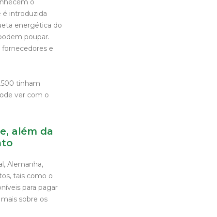
conhecem o
 é introduzida
ueta energética do
 podem poupar.
, fornecedores e
2.500 tinham
ode ver com o
e, além da
nto
l, Alemanha,
tos, tais como o
níveis para pagar
 mais sobre os