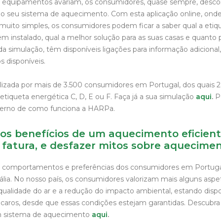
s equipamentos avariam, os consumidores, quase sempre, des
 seu sistema de aquecimento. Com esta aplicação online, onde
uito simples, os consumidores podem ficar a saber qual a etiq
 instalado, qual a melhor solução para as suas casas e quanto
 da simulação, têm disponíveis ligações para informação adicional
s disponíveis.
tilizada por mais de 3.500 consumidores em Portugal, dos quais 
iqueta energética C, D, E ou F. Faça já a sua simulação
aqui
.
P
nverno de como funciona a HARPa.
 os benefícios de um aquecimento eficient
fatura, e desfazer mitos sobre aquecime
comportamentos e preferências dos consumidores em Portuga
ália. No nosso país, os consumidores valorizam mais alguns aspe
qualidade do ar e a redução do impacto ambiental, estando dispo
aros, desde que essas condições estejam garantidas. Descubra
um sistema de aquecimento
aqui
.