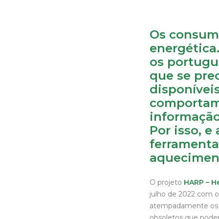
Os consumi
energética
os portugue
que se pre
disponívei
comportame
informação
Por isso, e
ferramenta
aqueciment
O projeto
HARP – He
julho de 2022 com o 
atempadamente os se
obsoletos que pode