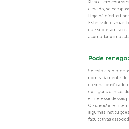
Para quem contratou
elevado, se compar
Hoje há ofertas ban
Estes valores mais b
que suportam sprea
acomodar o impacto
Pode renegoc
Se está a renegociar
nomeadamente de su
cozinha, purificado
de alguns bancos di
e interesse dessas pr
O
spread
é, em term
algumas instituiçõe
facultativas associad