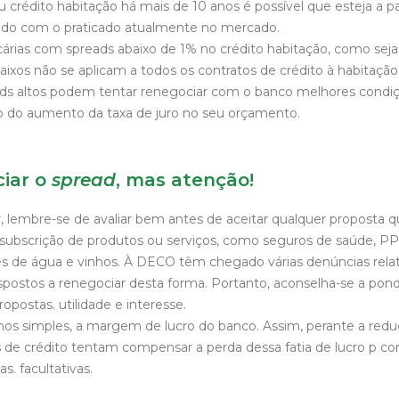
 crédito habitação há mais de 10 anos é possível que esteja a 
ado com o praticado atualmente no mercado.
cárias com spreads abaixo de 1% no crédito habitação, como seja 
aixos não se aplicam a todos os contratos de crédito à habitação,
ds altos podem tentar renegociar com o banco melhores condiç
 do aumento da taxa de juro no seu orçamento.
iar o
spread
, mas atenção!
, lembre-se de avaliar bem antes de aceitar qualquer proposta que
bscrição de produtos ou serviços, como seguros de saúde, PP
res de água e vinhos. À DECO têm chegado várias denúncias rel
spostos a renegociar desta forma. Portanto, aconselha-se a pond
opostas. utilidade e interesse.
os simples, a margem de lucro do banco. Assim, perante a redu
s de crédito tentam compensar a perda dessa fatia de lucro p c
as. facultativas.