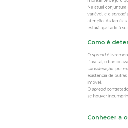
montante de juro qu
Na atual conjuntur
variável, e o
spread
s
atenção. As famílias
estará ajustado à su
Como é dete
O
spread
é livrement
Para tal, o banco av
consideração, por e
existência de outra
imóvel.
O
spread
contratado
se houver incumprim
Conhecer a o