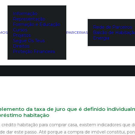
Informação
Representação
à habitação:
Formação e Educação
Rede de Parceiros
Cursos
Balcão de Habitaçã
EMOS
PARCERIAS
Projetos
Energia
Segue Os Teus
Direitos
Proteção Financeira
lemento da taxa de juro que é definido individua
réstimo habitação
 crédito habitação para comprar casa, existem indicadores que 
e dar este passo. Até porque a compra de imóvel constitui, porv