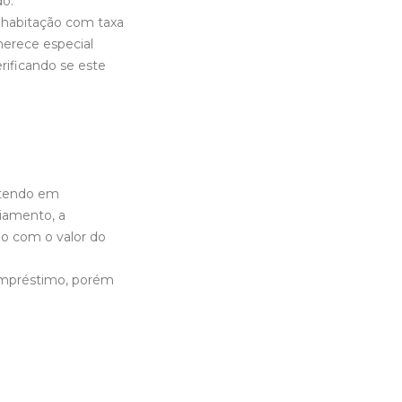
do.
à habitação com taxa
merece especial
rificando se este
, tendo em
ciamento, a
do com o valor do
 empréstimo, porém