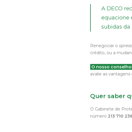
A DECO rec
equacione e
subidas da 
Renegociar o
sprea
crédito, ou a mudanç
O nosso conselh
avalie as vantagens
Quer saber q
O Gabinete de Proteç
número
213 710 23