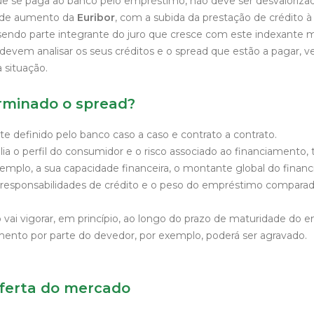
e se paga ao banco pelo empréstimo, não deve ser desvaloriza
a de aumento da
Euribor
, com a subida da prestação de crédito 
endo parte integrante do juro que cresce com este indexante 
 devem analisar os seus créditos e o spread que estão a pagar, ve
a situação.
rminado o spread?
e definido pelo banco caso a caso e contrato a contrato.
alia o perfil do consumidor e o risco associado ao financiamento
xemplo, a sua capacidade financeira, o montante global do finan
s responsabilidades de crédito e o peso do empréstimo compara
 vai vigorar, em princípio, ao longo do prazo de maturidade do
ento por parte do devedor, por exemplo, poderá ser agravado.
ferta do mercado