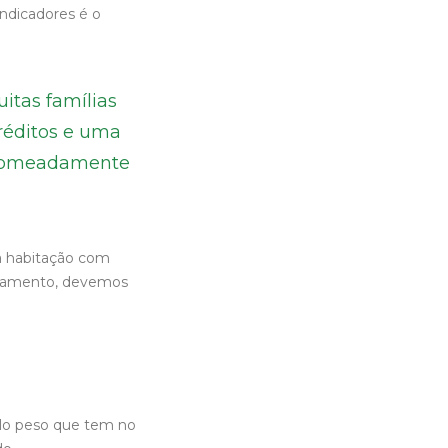
indicadores é o
itas famílias
créditos e uma
, nomeadamente
 à habitação com
rçamento, devemos
elo peso que tem no