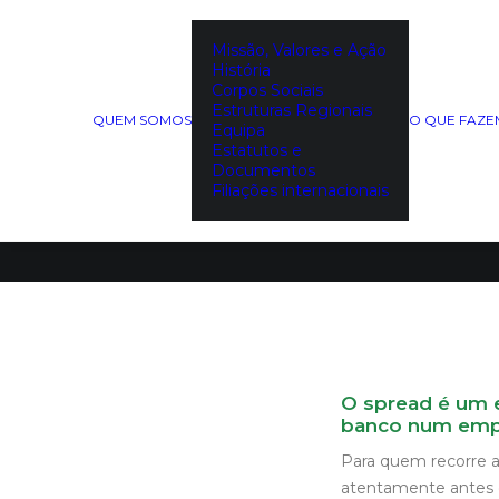
Missão, Valores e Ação
História
Crédito 
Corpos Sociais
Estruturas Regionais
QUEM SOMOS
O QUE FAZ
Equipa
Estatutos e
Documentos
Filiações internacionais
O spread é um e
banco num emp
Para quem recorre a
atentamente antes d