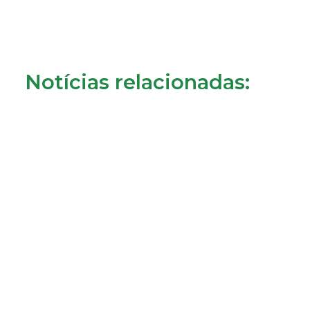
Notícias relacionadas:
Crédito à habitação: o que muda a partir de 1 de
agosto?
31/07/2026