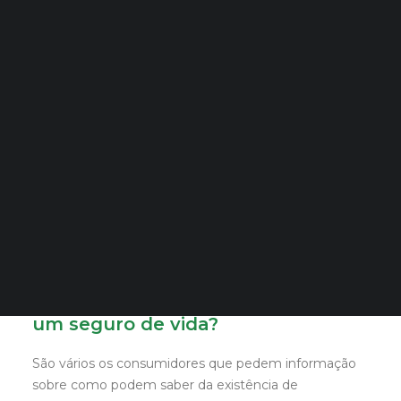
Quero Aconselhamento Financeiro
Quero Aconselhamento de Habitação e Energia
Quem é o beneficiário do seguro
de vida?
Notícias
Agenda
DECOPODe
O beneficiário do seguro é quem vai receber o capital
Checked by DECO
do seguro de vida. Pode ser uma ou mais pessoas, e
Prémios DECO
pode(m) ser nomeado(s), no momento da compra do
seguro ou durante a sua vigência e, na falta de
PESQUISAR
nomeação, o beneficiário ou beneficiários serão os
herdeiros legais.
Como saber se é beneficiário de
um seguro de vida?
São vários os consumidores que pedem informação
sobre como podem saber da existência de