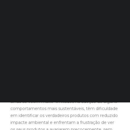
Quero Aconselhamento Financeiro
Quero Aconselhamento de Habitação e Energia
Notícias
Agenda
DECOPODe
CONSUMIDORES APELAM AOS
Checked by DECO
Prémios DECO
DECISORES POLÍTICOS PELA
INCLUSÃO DO AMBIENTE NOS
DIREITOS DOS CONSUMIDORES.
PESQUISAR
Apesar de os consumidores estarem cada vez mais
disponíveis para adotar comportamentos e privilegiar
escolhas mais amigas do ambiente, a verdade é que
ainda se veem muito limitados na adoção de alguns
comportamentos mais sustentáveis, têm dificuldade
em identificar os verdadeiros produtos com reduzido
impacte ambiental e enfrentam a frustração de ver
os seus produtos a avariarem precocemente, sem