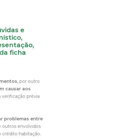
vidas e
ístico,
esentação,
da ficha
imentos,
por outro
am causar aos
verificação prévia
ar problemas entre
e outros envolvidos
 crédito habitação.