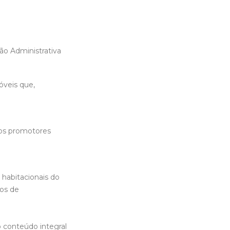
ão Administrativa
óveis que,
dos promotores
habitacionais do
mos de
 conteúdo integral