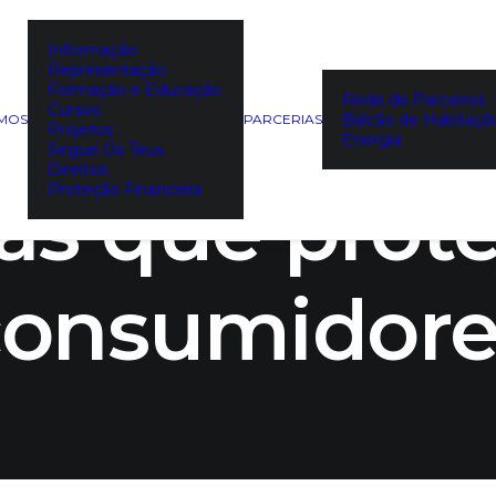
Informação
Representação
EX: DECO d
Formação e Educação
Rede de Parceiros
Cursos
Balcão de Habitaçã
EMOS
PARCERIAS
Projetos
Energia
Segue Os Teus
Direitos
s que prot
Proteção Financeira
consumidore