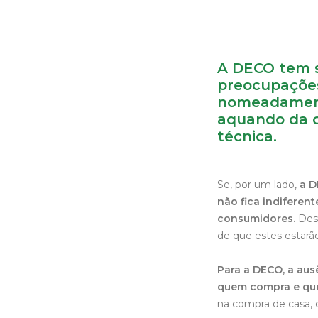
A DECO tem s
preocupações
nomeadament
aquando da co
técnica.
Se, por um lado,
a D
não fica indifere
consumidores.
Dest
de que estes estarã
Para a DECO, a aus
quem compra e qu
na compra de casa, 