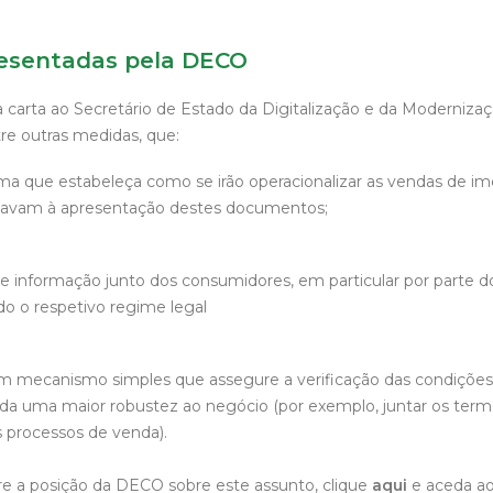
resentadas pela DECO
arta ao Secretário de Estado da Digitalização e da Modernizaç
e outras medidas, que:
ma que estabeleça como se irão operacionalizar as vendas de im
gavam à apresentação destes documentos;
de informação junto dos consumidores, em particular por parte 
do o respetivo regime legal
m mecanismo simples que assegure a verificação das condições 
da uma maior robustez ao negócio (por exemplo, juntar os ter
s processos de venda).
re a posição da DECO sobre este assunto, clique
aqui
e aceda ao