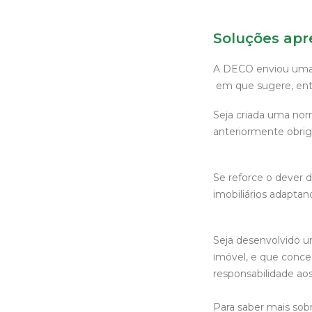
Soluções ap
A DECO enviou uma c
em que sugere, entr
Seja criada uma nor
anteriormente obri
Se reforce o dever 
imobiliários adaptan
Seja desenvolvido u
imóvel, e que conce
responsabilidade ao
Para saber mais sob