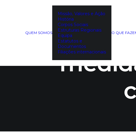
Missão, Valores e Ação
História
Corpos Sociais
SIMPL
Estruturas Regionais
QUEM SOMOS
O QUE FAZ
Equipa
Estatutos e
Documentos
Filiações internacionais
medida