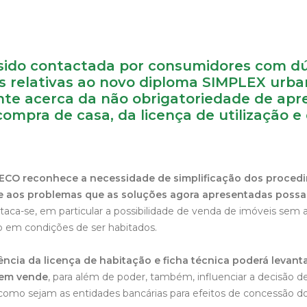
ido contactada por consumidores com dú
 relativas ao novo diploma SIMPLEX urban
e acerca da não obrigatoriedade de apr
mpra de casa, da licença de utilização e 
ECO reconhece a necessidade de simplificação dos proced
nte aos problemas que as soluções agora apresentadas poss
aca-se, em particular a possibilidade de venda de imóveis sem a 
o em condições de ser habitados.
ência da licença de habitação e ficha técnica poderá levant
em vende
, para além de poder, também, influenciar a decisão d
como sejam as entidades bancárias para efeitos de concessão do