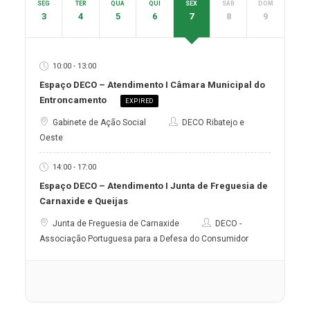
SEG
TER
QUA
QUI
SEX
SÁB
DOM
3
4
5
6
7
8
9
10:00 - 13:00
Espaço DECO – Atendimento I Câmara Municipal do
Entroncamento
EXPIRED
Gabinete de Ação Social
DECO Ribatejo e
Oeste
14:00 - 17:00
Espaço DECO – Atendimento I Junta de Freguesia de
Carnaxide e Queijas
Junta de Freguesia de Carnaxide
DECO -
Associação Portuguesa para a Defesa do Consumidor