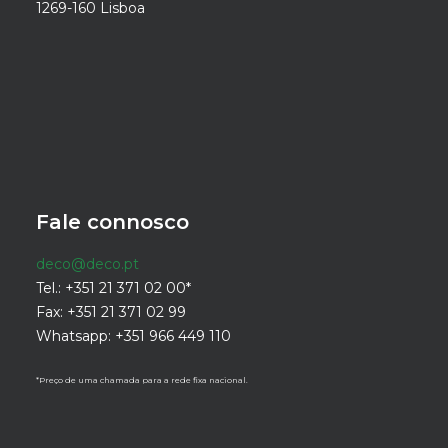
1269-160 Lisboa
Fale connosco
deco@deco.pt
Tel.: +351 21 371 02 00*
Fax: +351 21 371 02 99
Whatsapp: +351 966 449 110
*Preço de uma chamada para a rede fixa nacional.