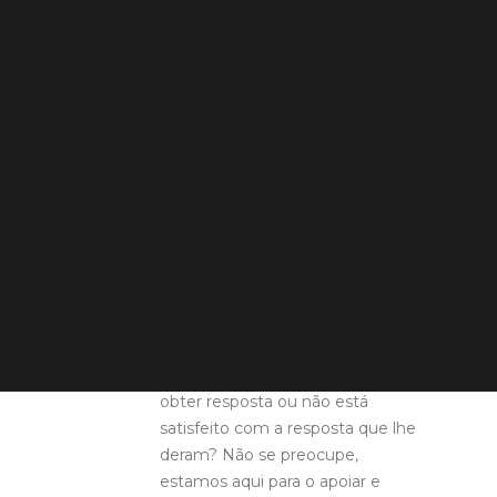
Quero Aconselhamento Financeiro
Quero Aconselhamento de Habitação e Energia
Notícias
Agenda
DECOPODe
Checked by DECO
Prémios DECO
“QUERO
PESQUISAR
APRESENTAR UMA
RECLAMAÇÃO OU
DENÚNCIA”
Reclamou e não conseguiu
obter resposta ou não está
satisfeito com a resposta que lhe
deram? Não se preocupe,
estamos aqui para o apoiar e