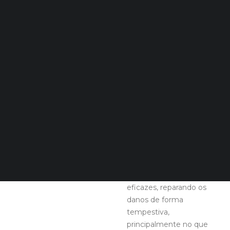
representando os consumidores:
Quero Aconselhamento Financeiro
Quero Aconselhamento de Habitação e Energia
Notícias
JUSTIÇA
Agenda
DECOPODe
Checked by DECO
Prémios DECO
Os
consumidores carecem
PESQUISAR
e têm direito a uma
Justiça pronta e
acessível
. Os
mecanismos judiciais
devem ser céleres e
eficazes, reparando os
danos de forma
tempestiva,
principalmente no que