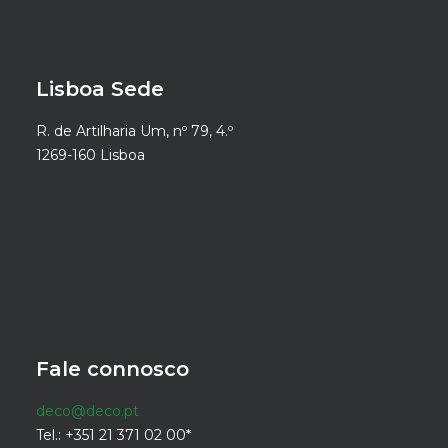
Lisboa Sede
R. de Artilharia Um, nº 79, 4.º
1269-160 Lisboa
Fale connosco
deco@deco.pt
Tel.: +351 21 371 02 00*