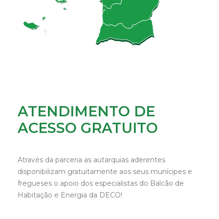
ATENDIMENTO DE
ACESSO GRATUITO
Impactos das alterações climáticas no concelho:
Medidas implementadas no concelho:
Pegada ecológica do concelho:
Através da parceria as autarquias aderentes
Plano de adaptação às alterações climáticas:
disponibilizam gratuitamente aos seus munícipes e
Disponível no site:
fregueses o apoio dos especialistas do Balcão de
Não existe balcão DECO nesta região. Mostra o teu 
interesse e envia-nos um email para 
Habitação e Energia da DECO!
decoregioes@deco.pt
.