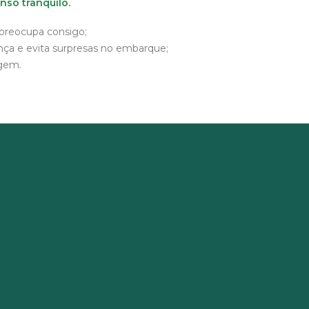
so tranquilo.
preocupa consigo;
ça e evita surpresas no embarque;
agem.