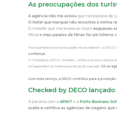
As preocupações dos turi
A agência não me avisou
que necessitava de um 
O Hotel que marquei não encontra a minha r
O
transfer
que me levaria ao resort
esqueceu-se
Afinal
o meu paraíso de férias foi um inferno
e
Para que estas e outras situações não se repitam, a DEC
confiança.
O Checked by DECO, também, verifica e avalia o relacioname
correspondem às melhores práticas do mercado.
Só as ag
Com este serviço, a DECO contribui para a proteção 
Checked by DECO lançado
A parceria com a
APAVT
e a
Porto Business Sc
avalia e certifica as agências de viagens que 