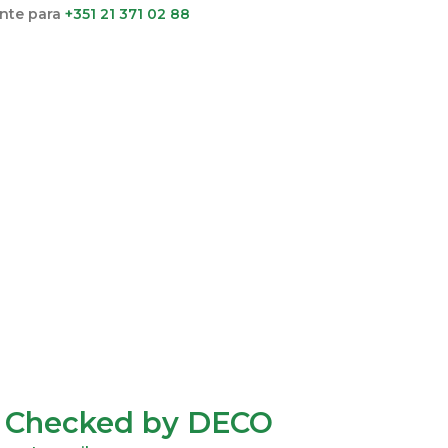
ente para
+351 21 371 02 88
r Checked by DECO