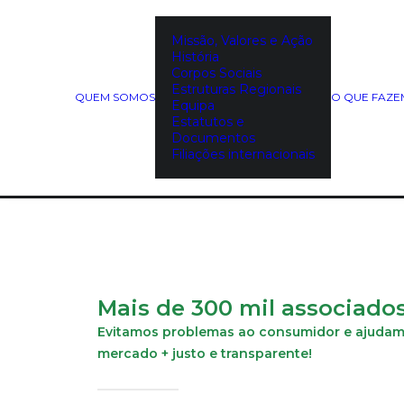
Missão, Valores e Ação
História
Corpos Sociais
Estruturas Regionais
QUEM SOMOS
O QUE FAZ
Equipa
Estatutos e
Documentos
Filiações internacionais
Mais de 300 mil associado
Evitamos problemas ao consumidor e ajudamos
mercado + justo e transparente!