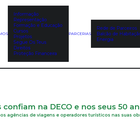
Informação
Representação
Formação e Educação
Rede de Parceiros
Cursos
Balcão de Habitaçã
EMOS
PARCERIAS
Projetos
Energia
Segue Os Teus
Direitos
Proteção Financeira
s confiam na DECO e nos seus 50 an
 agências de viagens e operadores turísticos nas suas obri