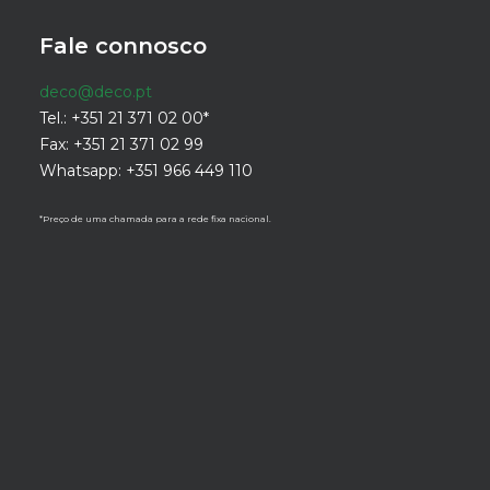
Fale connosco
deco@deco.pt
Tel.: +351 21 371 02 00*
Fax: +351 21 371 02 99
Whatsapp: +351 966 449 110
*Preço de uma chamada para a rede fixa nacional.