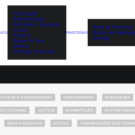
Informação
Representação
Formação e Educação
Rede de Parceiros
Cursos
Balcão de Habitaçã
EMOS
PARCERIAS
Projetos
Notícias
Energia
Segue Os Teus
Direitos
Proteção Financeira
EITOS DOS CONSUMIDORES
CONCORRÊNCIA
PUBLICIDADE
NSTITUCIONAL
JUSTIÇA
ALIMENTAÇÃO
SUSTENTABILI
ÁGUA E RESÍDUOS
DIGITAL
COMUNICAÇÕES ELECTRÓNI