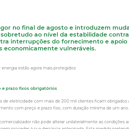
gor no final de agosto e introduzem mud
sobretudo ao nível da estabilidade contra
tra interrupções do fornecimento e apoio
s economicamente vulneráveis.
energia estão agora mais protegidos:
 e prazo fixos obrigatórios
 de eletricidade com mais de 200 mil clientes ficam obrigados a 
imento com preço e prazo fixo, com duração mínima de um ano.
 comercializador não pode alterar unilateralmente as condições 
, nem proceder à sua denúncia antecipada. Esta medida pretend