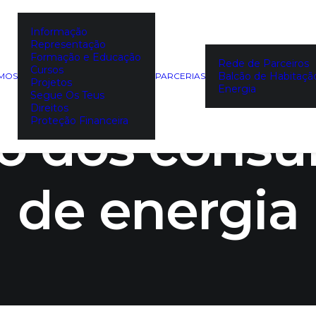
Informação
Representação
 regras refo
Formação e Educação
Rede de Parceiros
Cursos
Balcão de Habitaçã
EMOS
PARCERIAS
Projetos
Energia
Segue Os Teus
Direitos
o dos cons
Proteção Financeira
de energia