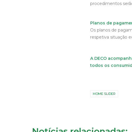
procedimentos serã
Planos de pagame
Os planos de pagam
respetiva situação 
A DECO acompanhar
todos os consumido
HOME SLIDER
Notícias relacionadas: