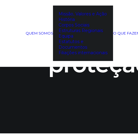
Missão, Valores e Ação
História
Corpos Sociais
Novas
Estruturas Regionais
QUEM SOMOS
O QUE FAZ
Equipa
Estatutos e
Documentos
proteçã
Filiações internacionais