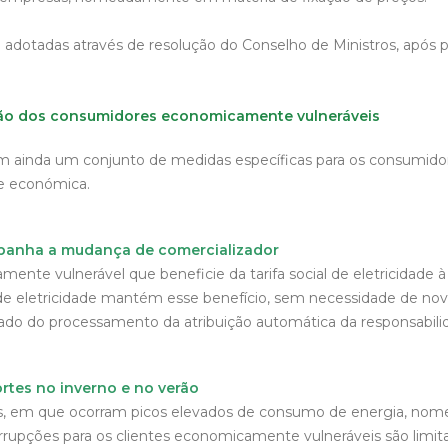
 adotadas através de resolução do Conselho de Ministros, após 
ão dos consumidores economicamente vulneráveis
em ainda um conjunto de medidas específicas para os consumido
de económica.
mpanha a mudança de comercializador
mente vulnerável que beneficie da tarifa social de eletricidade
de eletricidade mantém esse benefício, sem necessidade de no
tado do processamento da atribuição automática da responsabil
rtes no inverno e no verão
cos, em que ocorram picos elevados de consumo de energia, no
terrupções para os clientes economicamente vulneráveis são limi