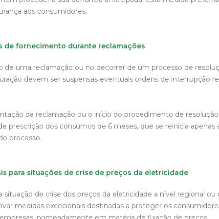
egurança aos consumidores.
es de fornecimento durante reclamações
o de uma reclamação ou no decorrer de um processo de resoluçã
 faturação devem ser suspensas eventuais ordens de interrupção rel
ntação da reclamação ou o início do procedimento de resolução e
de prescrição dos consumos de 6 meses, que se reinicia apenas a
do processo.
s para situações de crise de preços da eletricidade
 situação de crise dos preços da eletricidade a nível regional ou
var medidas excecionais destinadas a proteger os consumidore
empresas, nomeadamente em matéria de fixação de preços.