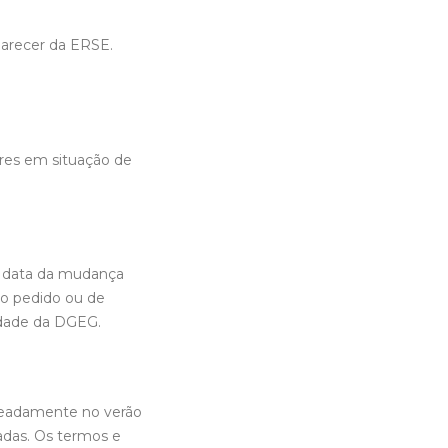
parecer da ERSE.
res em situação de
 à data da mudança
vo pedido ou de
idade da DGEG.
meadamente no verão
tadas. Os termos e