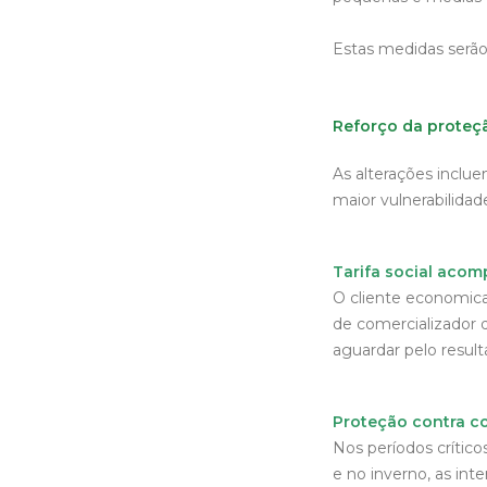
Estas medidas serão
Reforço da proteç
As alterações inclu
maior vulnerabilida
Tarifa social aco
O cliente economica
de comercializador 
aguardar pelo resul
Proteção contra co
Nos períodos críti
e no inverno, as in