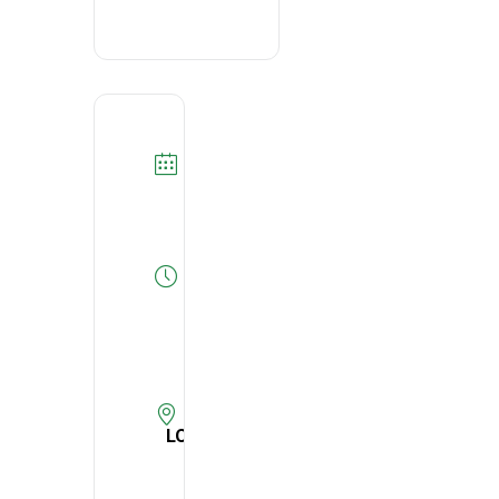
DATA
27/02/2023
Expired!
HORA
10:00
-
11:00
LOCAL
Externato