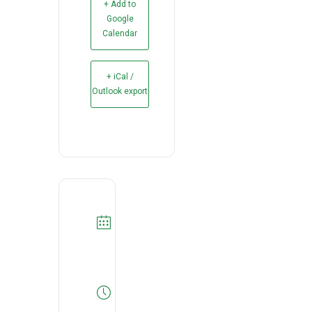
+ Add to
Google
Calendar
+ iCal /
Outlook export
DATA
12/03/2025
Expired!
HORA
10:30