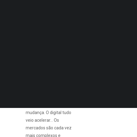
Quero Aconselhamento Financeiro
Quero Aconselhamento de Habitação e Energia
Notícias
Agenda
DECOPODe
Checked by DECO
Prémios DECO
PESQUISAR
Consumer.TALKS
O mundo está em
mudança. O digital tudo
veio acelerar… Os
mercados são cada vez
mais complexos e