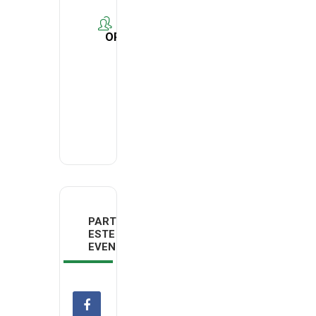
ORGANIZER
Comissão
Independente
- INEM
PARTILHAR
ESTE
EVENTO