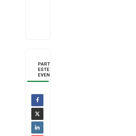
Email
deco.madeira@deco.pt
PARTILHAR
ESTE
EVENTO