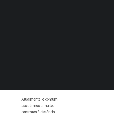
Quero Aconselhamento Financeiro
Quero Aconselhamento de Habitação e Energia
As vendas agressivas
dirigem-se em especial a
Notícias
este grupo de
Agenda
DECOPODe
consumidores, pois são
Checked by DECO
estes que têm uma maior
Prémios DECO
vulnerabilidade, menos
informação e sobre os
PESQUISAR
quais é mais fácil exercer
coação que os obriga à
compra de produtos ou de
serviços que não
desejam.
Atualmente, é comum
assistirmos a muitos
contratos à distância,