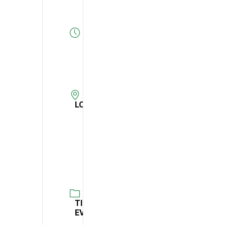
Expired!
HORA
14:00
-
15:00
LOCAL
Universidade
Sénior
Ribeira
Brava
TIPO DE
EVENTO