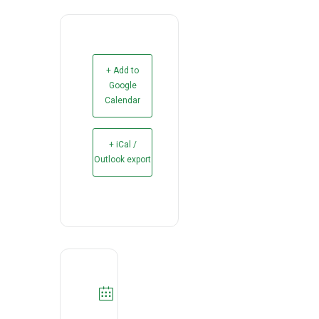
+ Add to
Google
Calendar
+ iCal /
Outlook export
DATA
20/10/2021