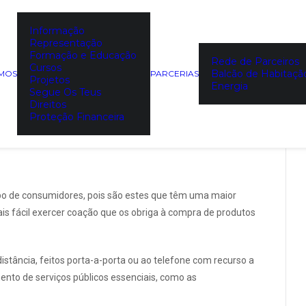
Informação
S Consumidor Sénior
Representação
Formação e Educação
Rede de Parceiros
Cursos
Balcão de Habitaçã
EMOS
PARCERIAS
Projetos
Energia
Segue Os Teus
Direitos
Proteção Financeira
upo de consumidores, pois são estes que têm uma maior
is fácil exercer coação que os obriga à compra de produtos
stância, feitos porta-a-porta ou ao telefone com recurso a
mento de serviços públicos essenciais, como as