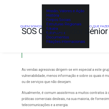
Missão, Valores e Ação
Sessão Informativa | SO
História
Corpos Sociais
Estruturas Regionais
QUEM SOMOS
O QUE FAZ
SOS Consumidor Sénior
Equipa
Estatutos e
Documentos
Filiações internacionais
As vendas agressivas dirigem-se em especial a este gr
vulnerabilidade, menos informação e sobre os quais é ma
ou de serviços que não desejam.
Atualmente, é comum assistirmos a muitos contratos à di
práticas comerciais desleais, na sua maioria, de forneci
telecomunicações e a energia.