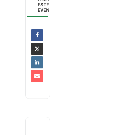
ESTE
EVENTO