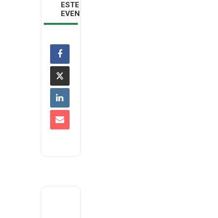
ESTE
EVENTO