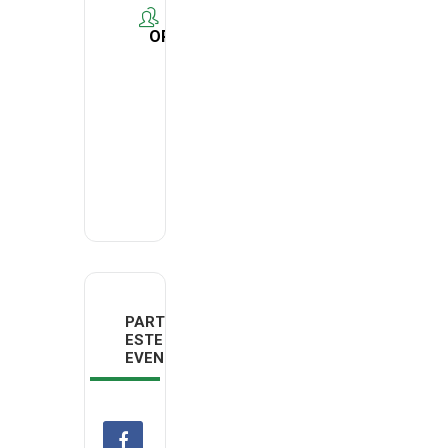
ORGANIZER
WATSON
Horizon
Europe
Project
PARTILHAR
ESTE
EVENTO