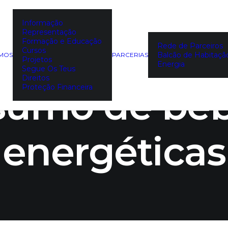
Informação
Representação
erta para pe
Formação e Educação
Rede de Parceiros
Cursos
Balcão de Habitaçã
EMOS
PARCERIAS
Projetos
Energia
Segue Os Teus
Direitos
sumo de beb
Proteção Financeira
energéticas