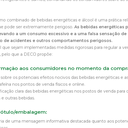
umo combinado de bebidas energéticas e álcool é uma prática 
que pode ser extremamente perigoso.
As bebidas energéticas 
 levando a um consumo excessivo e a uma falsa sensação de
o de acidentes e outros comportamentos perigosos.
al que sejam implementadas medidas rigorosas para regular a 
, pelo que a DECO propõe:
ormação aos consumidores no momento da compr
sobre os potenciais efeitos nocivos das bebidas energéticas e as
eína nos pontos de venda físicos e online.
ficação clara das bebidas energéticas nos postos de venda para d
 e outras bebidas.
rótulo/embalagem:
ria de uma mensagem informativa destacada quanto aos potenci