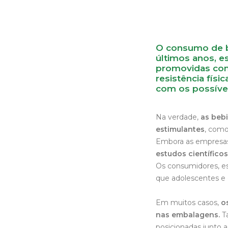
O consumo de b
últimos anos, e
promovidas com
resistência fís
com os possíve
Na verdade,
as bebi
estimulantes
, como
Embora as empresas
estudos científic
Os consumidores, es
que adolescentes e
Em muitos casos,
o
nas embalagens.
Ta
posicionadas junto 