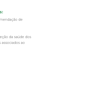
s:
comendação de
teção da saúde dos
s associados ao