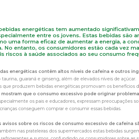
ebidas energéticas tem aumentado significativa
specialmente entre os jovens. Estas bebidas são
o uma forma eficaz de aumentar a energia, a conc
ica. No entanto, os consumidores estão cada vez 
is riscos à saúde associados ao seu consumo freq
das energéticas contêm altos níveis de cafeína e outros in
 taurina, guaraná e ginseng, além de elevados níveis de açúcar.
 que produzem bebidas energéticas promovam os benefícios do
os mostram que o consumo excessivo pode originar problema
pecialmente os pais e educadores, expressam preocupações sob
 crianças conseguem comprar e consumir essas bebidas.
s avisos sobre os riscos de consumo excessivo de cafeína sã
mbém nas prateleiras dos supermercados estas bebidas surg
a refrigerantes e sumos, confundindo os consumidores sobre as s