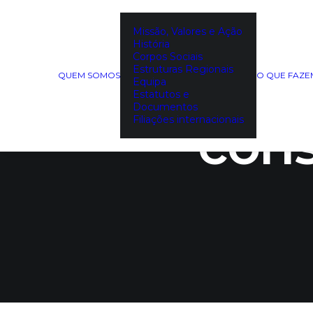
Missão, Valores e Ação
História
DECO al
Corpos Sociais
Estruturas Regionais
QUEM SOMOS
O QUE FAZ
Equipa
Estatutos e
Documentos
Filiações internacionais
con