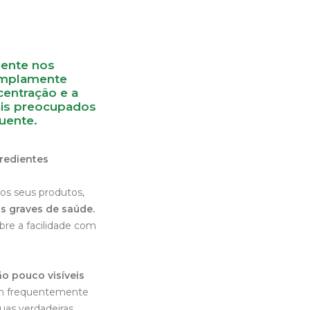
mente nos
 amplamente
entração e a
mais preocupados
uente.
gredientes
s seus produtos,
s graves de saúde.
re a facilidade com
o pouco visíveis
em frequentemente
uas verdadeiras