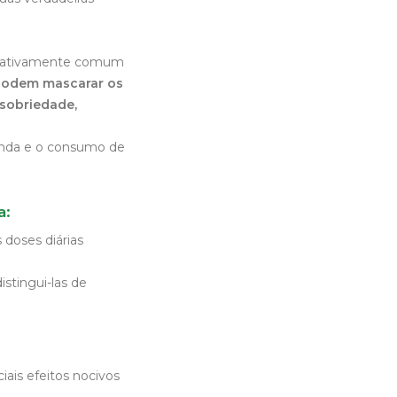
relativamente comum
podem mascarar os
 sobriedade,
venda e o consumo de
a:
 doses diárias
istingui-las de
ais efeitos nocivos