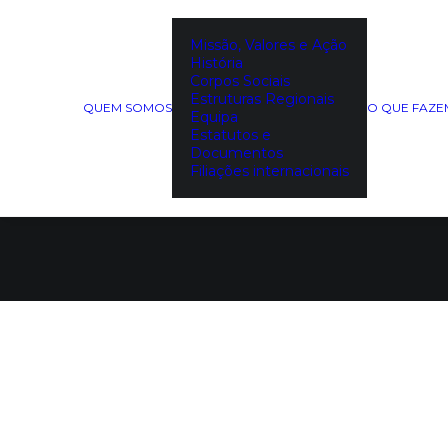
Missão, Valores e Ação
História
Corpos Sociais
Estruturas Regionais
QUEM SOMOS
O QUE FAZ
Equipa
Estatutos e
Documentos
Filiações internacionais
Relatório de Atividades