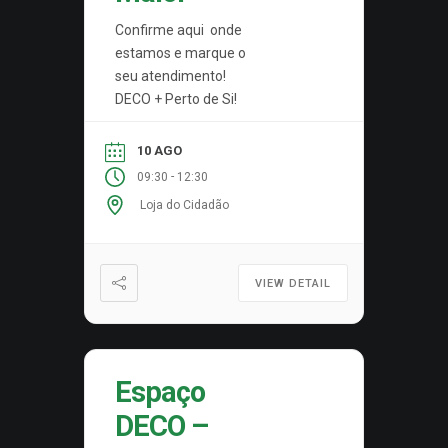
Confirme aqui onde
estamos e marque o
seu atendimento!
DECO + Perto de Si!
10 AGO
-
09:30
12:30
Loja do Cidadão
VIEW DETAIL
Espaço
DECO –