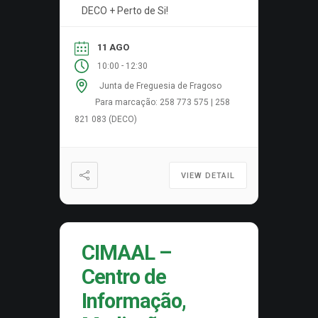
DECO + Perto de Si!
11 AGO
-
10:00
12:30
Junta de Freguesia de Fragoso
Para marcação: 258 773 575 | 258
821 083 (DECO)
VIEW DETAIL
CIMAAL –
Centro de
Informação,