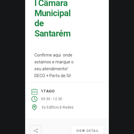
I Câmara
Municipal
de
Santarém
Confirme aqui onde
estamos e marque o
seu atendimento!
DECO + Perto de Si!
17 AGO
-
09:30
12:30
Ex Edifício E-Redes
VIEW DETAIL