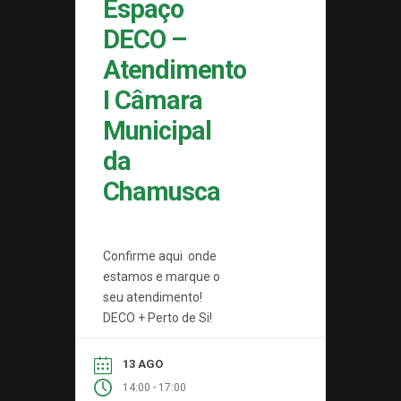
Espaço
DECO –
Atendimento
I Câmara
Municipal
da
Chamusca
Confirme aqui onde
estamos e marque o
seu atendimento!
DECO + Perto de Si!
13 AGO
-
14:00
17:00