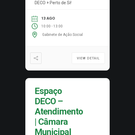
DECO + Perto de Si!
13 AGO
-
10:00
13:00
Gabinete de Ação Social
VIEW DETAIL
Espaço
DECO –
Atendimento
| Câmara
Municipal