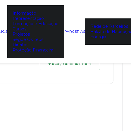
Informação
Entities
Representação
Formação e Educação
Rede de Parceiros
Cursos
Balcão de Habitaçã
EMOS
PARCERIAS
Projetos
Energia
Segue Os Teus
Direitos
Proteção Financeira
+ iCal / Outlook export