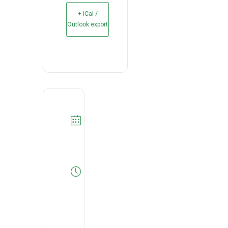
+ iCal /
Outlook export
DATA
22/05/2026
Expired!
HORA
14:30
-
16:00