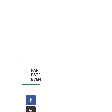
DGC -
Direção
Geral do
Consumidor
PARTILHAR
ESTE
EVENTO