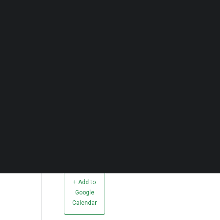
Quero Aconselhamento Financeiro
Quero Aconselhamento de Habitação e Energia
Notícias
Agenda
DECOPODe
Checked by DECO
Prémios DECO
PESQUISAR
+ Add to
Google
Calendar