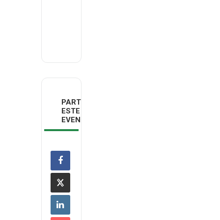
Email
deco.norte@deco.pt
PARTILHAR
ESTE
EVENTO