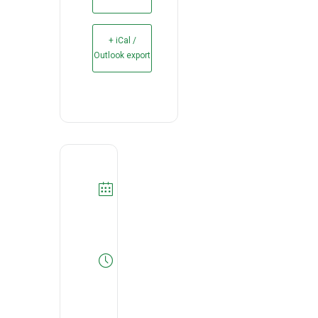
+ iCal /
Outlook export
DATA
25/07/2025
Expired!
HORA
14:30
-
17:00