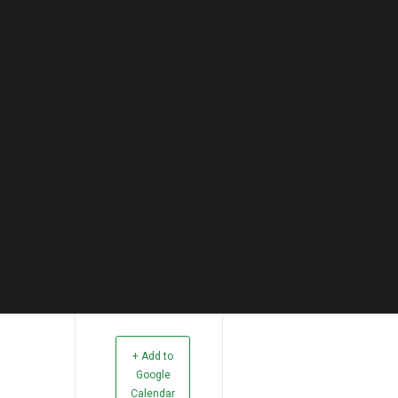
Quero Aconselhamento Financeiro
Quero Aconselhamento de Habitação e Energia
Notícias
Agenda
DECOPODe
Checked by DECO
Prémios DECO
PESQUISAR
+ Add to
Google
Calendar