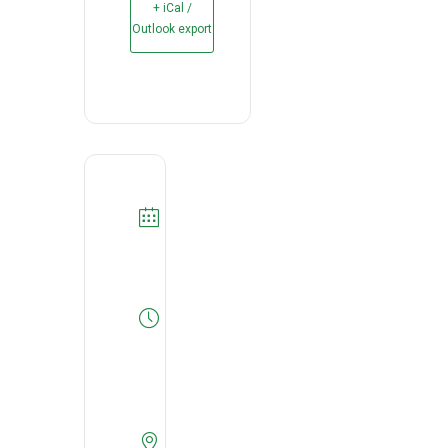
+ iCal /
Outlook export
DATA
25/11/2025
Expired!
HORA
09:30
-
13:00