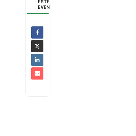
ESTE
EVENTO