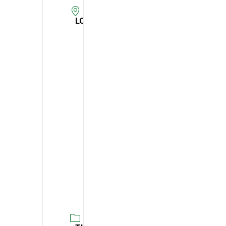
LOCAL
Palácio
do
Infantado
| Samora
Correia
Para
marcação:
263
519
645
|
243
329
950
(DECO)