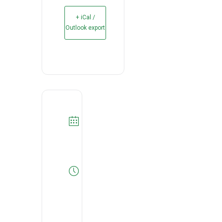
+ iCal /
Outlook export
DATA
24/02/2022
Expired!
HORA
10:00
-
13:00