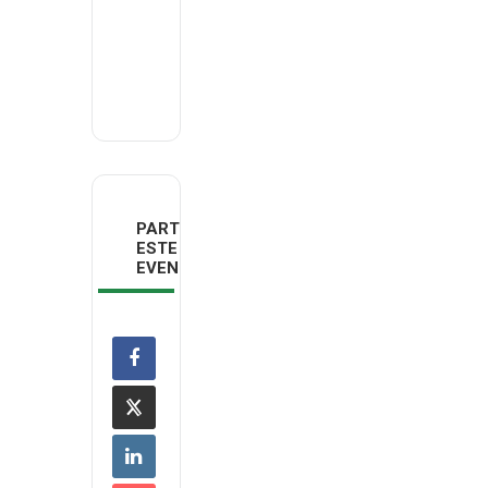
Email
deco.ribatejoeoeste@deco.pt
PARTILHAR
ESTE
EVENTO