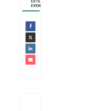
ESTE
EVENTO