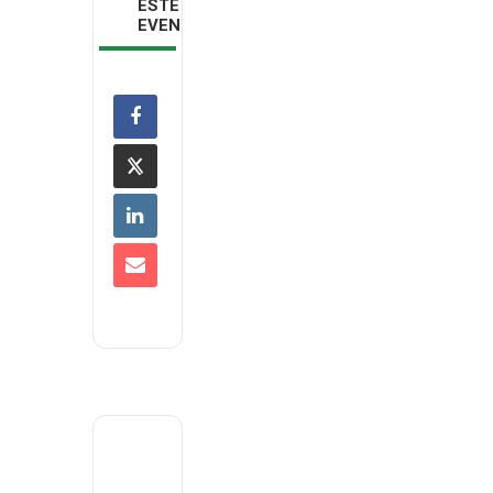
ESTE
EVENTO