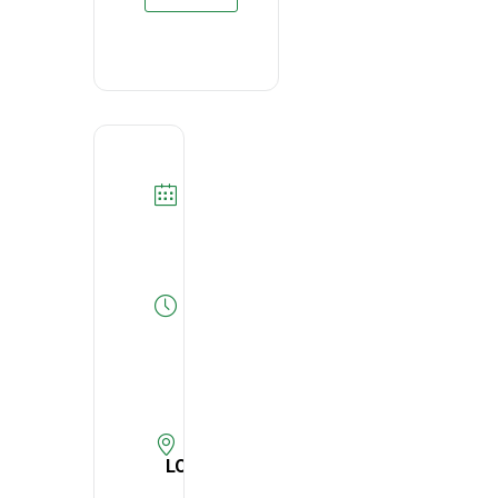
DATA
07/07/2021
Expired!
HORA
14:30
-
16:00
LOCAL