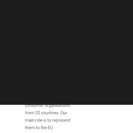
Quero Aconselhamento Financeiro
Quero Aconselhamento de Habitação e Energia
Notícias
Agenda
DECOPODe
Consumers
Checked by DECO
Prémios DECO
on the
European
PESQUISAR
stage
BEUC is the umbrella
group for 46 independent
consumer organisations
from 32 countries. Our
main role is to represent
them to the EU