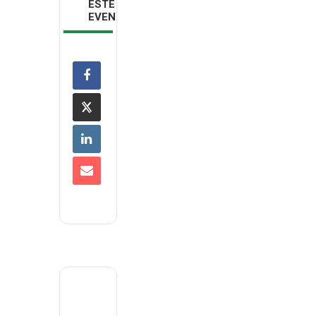
ESTE
EVENTO