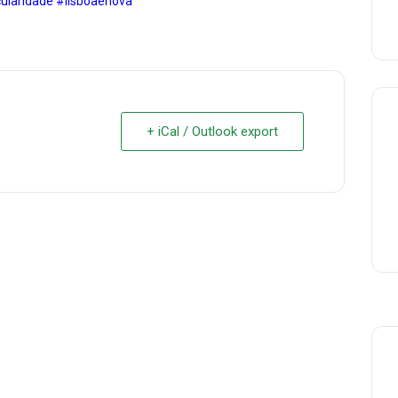
cularidade
#lisboaenova
+ iCal / Outlook export