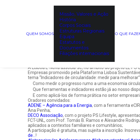
Missão, Valores e Ação
Ciclo de Conversas Lisbo
História
Corpos Sociais
“Indicadores de circulari
Estruturas Regionais
QUEM SOMOS
O QUE FAZ
Equipa
Estatutos e
Documentos
3 de junho de 2025 (10h30 e as 12h00)
Filiações internacionais
Biblioteca Palácio Galveias, em Lisboa.
A Lisboa E-Nova associa-se, no âmbito do projeto LET’S
Empresas promovido pela Plataforma Lisboa Sustentável
tema “Indicadores de circularidade: medir para melhorar”
Como medir o progresso rumo a uma economia circul
Que ferramentas e indicadores estão já ao nosso disp
E como aplicá-los de forma prática no setor empresaria
Oradores convidados:
ADENE – Agência para a Energia
, com a ferramenta eCIR
Ana Penha;
DECO Associação
, com o projeto PS Lifestyle, apresent
FCT-UNL, com Prof. Tomás B. Ramos e Alexandre Rodrigues
aplicados a contextos familiares e comunitários;
A participação é gratuita, mas sujeita a inscrição. Inscre
de…
!