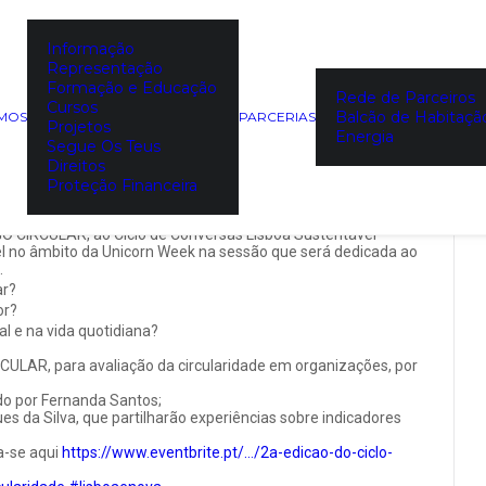
Informação
a Sustentável Empresas |
Representação
Formação e Educação
dade: medir para melhorar”
Rede de Parceiros
Cursos
Balcão de Habitaçã
EMOS
PARCERIAS
Projetos
Energia
Segue Os Teus
Direitos
Proteção Financeira
 GO CIRCULAR, ao Ciclo de Conversas Lisboa Sustentável
 no âmbito da Unicorn Week na sessão que será dedicada ao
.
ar?
or?
l e na vida quotidiana?
CULAR, para avaliação da circularidade em organizações, por
ado por Fernanda Santos;
 da Silva, que partilharão experiências sobre indicadores
va-se aqui
https://www.eventbrite.pt/…/2a-edicao-do-ciclo-