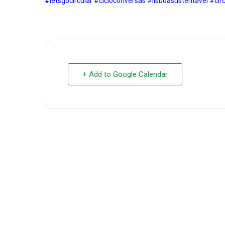
#letsgocircular
#cicloconversas
#lisboasustentavel
#cir
+ Add to Google Calendar