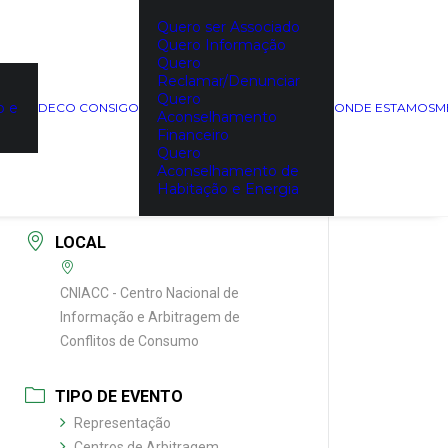
Quero ser Associado
Quero Informação
Quero
DATA
Reclamar/Denunciar
08/07/2026
Quero
o e
DECO CONSIGO
ONDE ESTAMOS
M
Expired!
Aconselhamento
Financeiro
Quero
HORA
Aconselhamento de
15:00 - 16:30
Habitação e Energia
LOCAL
CNIACC - Centro Nacional de
Informação e Arbitragem de
Conflitos de Consumo
TIPO DE EVENTO
Representação
Centros de Arbitragem