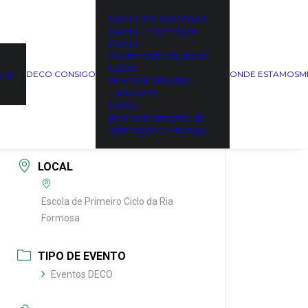
Quero ser Associado
Quero Informação
Quero
DATA
Reclamar/Denunciar
13/03/2025
Quero
o e
DECO CONSIGO
ONDE ESTAMOS
M
Expired!
Aconselhamento
Financeiro
Quero
HORA
Aconselhamento de
10:00 - 11:00
Habitação e Energia
LOCAL
Escola de Primeiro Ciclo da Ria
Formosa
TIPO DE EVENTO
Eventos DECO