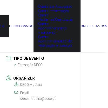
Quero ser Associado
Quero Informação
Quero
DATA
Reclamar/Denunciar
26/05/2022
Quero
o e
DECO CONSIGO
ONDE ESTAMOS
M
Expired!
Aconselhamento
Financeiro
Quero
HORA
Aconselhamento de
09:30 - 10:00
Habitação e Energia
TIPO DE EVENTO
Formação DECO
ORGANIZER
DECO Madeira
Email
deco.madeira@deco.pt