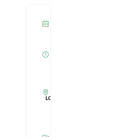
DATA
03/04/2025
Expired!
HORA
09:00
-
09:45
LOCAL
EB1 da
Abrigada