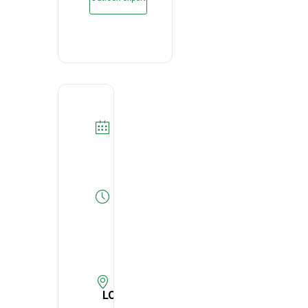
DATA
14/03/2023
Expired!
HORA
15:50
-
16:40
LOCAL