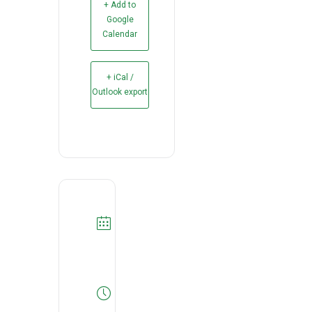
+ Add to
Google
Calendar
+ iCal /
Outlook export
DATA
18/11/2021
Expired!
HORA
14:30