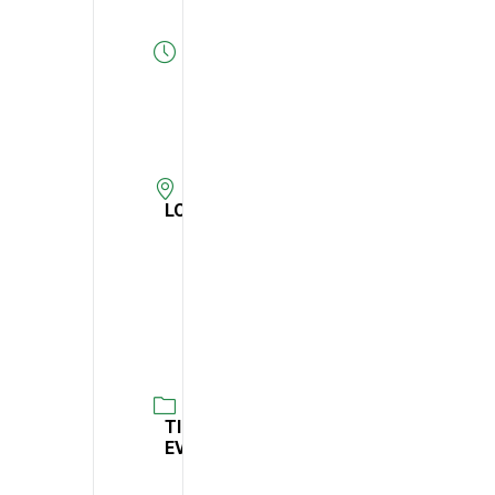
HORA
10:00
-
10:45
LOCAL
Escola
Básica
de
Apúlia
TIPO DE
EVENTO