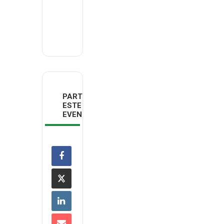
Email
deco.minho@deco.pt
PARTILHAR
ESTE
EVENTO