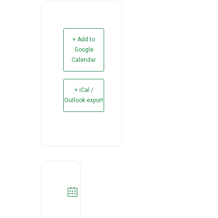
+ Add to
Google
Calendar
+ iCal /
Outlook export
DATA
25/11/2022
Expired!