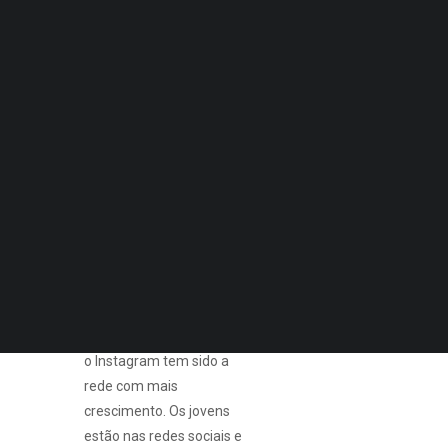
BOAS
Quero Aconselhamento Financeiro
Quero Aconselhamento de Habitação e Energia
MARÉS
Segundo um estudo do
Notícias
EUKids, quatro em cada
Agenda
cinco internautas
DECOPODe
portugueses entre os 9 e
Checked by DECO
Prémios DECO
os 17 anos usa a internet
todos os dias para ouvir
PESQUISAR
música, ver vídeos e
interagir nas redes
sociais. O Facebook tem
cerca de 6 milhões de
utilizadores em Portugal e
o Instagram tem sido a
rede com mais
crescimento. Os jovens
estão nas redes sociais e