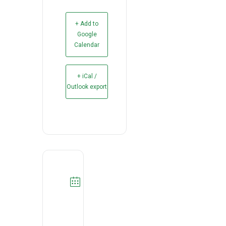
+ Add to
Google
Calendar
+ iCal /
Outlook export
DATA
15/06/2021
Expired!