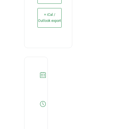
+ iCal /
Outlook export
DATA
01/06/2026
Expired!
HORA
10:30
-
11:30