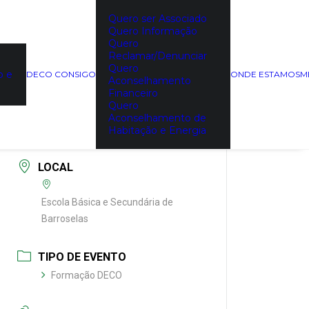
Quero ser Associado
Quero Informação
Quero
DATA
Reclamar/Denunciar
12/04/2021
Quero
o e
DECO CONSIGO
ONDE ESTAMOS
M
Expired!
Aconselhamento
Financeiro
Quero
HORA
Aconselhamento de
10:00 - 10:50
Habitação e Energia
LOCAL
Escola Básica e Secundária de
Barroselas
TIPO DE EVENTO
Formação DECO