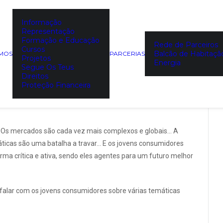
Informação
t Segura – Navega em Boas
Representação
Formação e Educação
Secundária de Barroselas
Rede de Parceiros
Cursos
Balcão de Habitaçã
EMOS
PARCERIAS
Projetos
Energia
Segue Os Teus
Direitos
Proteção Financeira
… Os mercados são cada vez mais complexos e globais… A
ticas são uma batalha a travar… E os jovens consumidores
ma crítica e ativa, sendo eles agentes para um futuro melhor
 falar com os jovens consumidores sobre várias temáticas