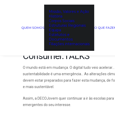
Missão, Valores e Ação
Consumer Talks: Interne
História
Corpos Sociais
Marés – Escola Básica e 
Estruturas Regionais
QUEM SOMOS
O QUE FAZ
Equipa
Estatutos e
Documentos
Filiações internacionais
Consumer.TALKS
O mundo está em mudança. O digital tudo veio acelerar
sustentabilidade é uma emergência… As alterações climá
devem estar preparados para fazer esta mudança, de for
e mais sustentável.
Assim, a DECOJovem quer continuar a ir às escolas para
emergentes do seu interesse.