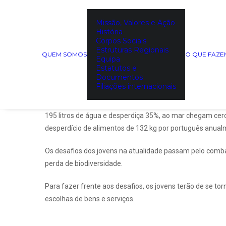
Missão, Valores e Ação
ConsumerTalks – Go Green
História
Corpos Sociais
Escola Secundária Diogo
Estruturas Regionais
QUEM SOMOS
O QUE FAZ
Equipa
Estatutos e
Documentos
GO GREEN, TORNA-TE MAIS SUSTENTÁVEL
Filiações internacionais
Os transportes são responsáveis pela emissão 25% dos g
195 litros de água e desperdiça 35%, ao mar chegam cerc
desperdício de alimentos de 132 kg por português anual
Os desafios dos jovens na atualidade passam pelo combat
perda de biodiversidade.
Para fazer frente aos desafios, os jovens terão de se t
escolhas de bens e serviços.