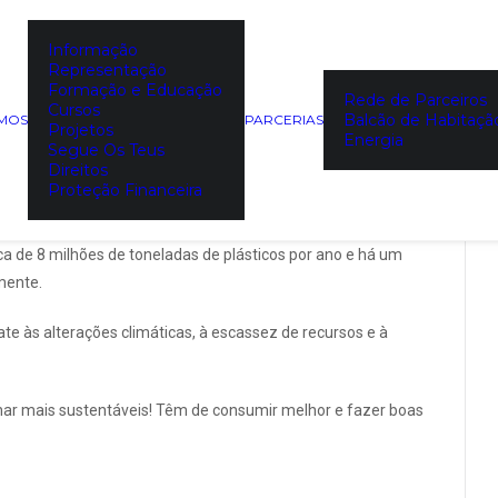
Informação
 – Torna-te sustentável! |
Representação
Formação e Educação
 Macedo
Rede de Parceiros
Cursos
Balcão de Habitaçã
EMOS
PARCERIAS
Projetos
Energia
Segue Os Teus
Direitos
Proteção Financeira
ases de efeito de estufa, cada português gasta diariamente
a de 8 milhões de toneladas de plásticos por ano e há um
mente.
e às alterações climáticas, à escassez de recursos e à
ornar mais sustentáveis! Têm de consumir melhor e fazer boas