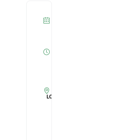
DATA
06/07/2026
Expired!
HORA
14:00
-
21:00
LOCAL
DECO -
Associação
Portuguesa
para a