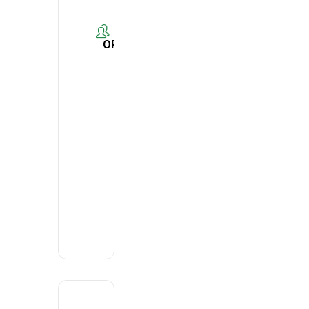
ORGANIZER
DECO -
Associação
Portuguesa
para a
Defesa do
Consumidor
Email
deco@deco.pt