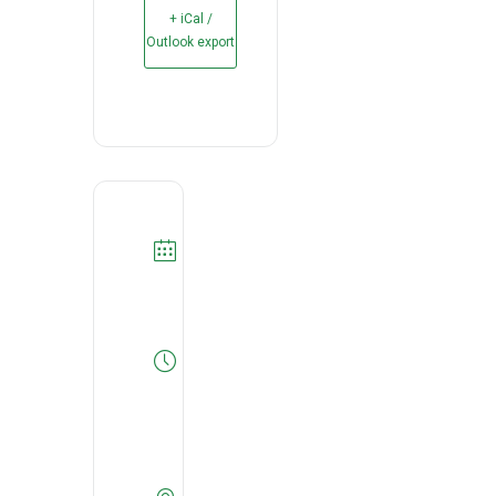
+ iCal /
Outlook export
DATA
25/05/2022
Expired!
HORA
14:30
-
15:30