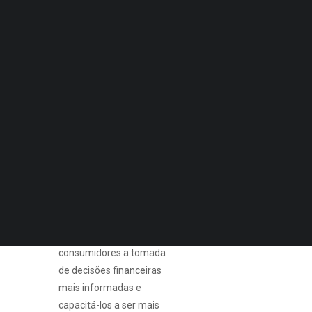
Quero Aconselhamento Financeiro
Quero Aconselhamento de Habitação e Energia
Notícias
Agenda
DECOPODe
Checked by DECO
Prémios DECO
A formação, da
responsabilidade da
PESQUISAR
DECO, visa contribuir para
a aquisição de
conhecimentos e
competências que
permitam aos
consumidores a tomada
de decisões financeiras
mais informadas e
capacitá-los a ser mais