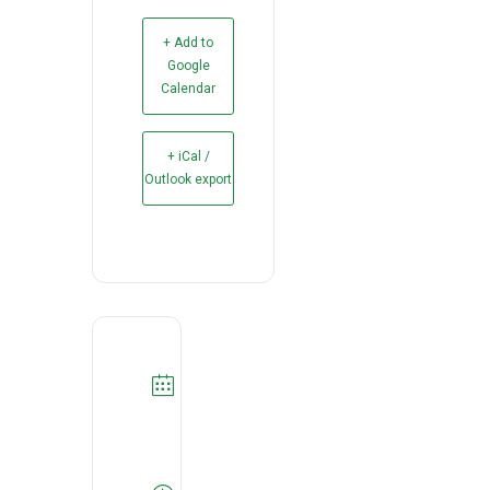
+ Add to
Google
Calendar
+ iCal /
Outlook export
DATA
21/10/2021
Expired!